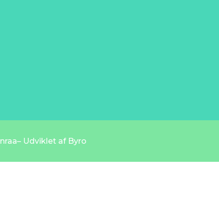
raa– Udviklet af
Byro